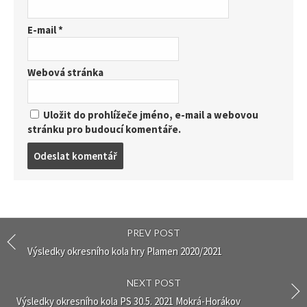
E-mail
*
Webová stránka
Uložit do prohlížeče jméno, e-mail a webovou
stránku pro budoucí komentáře.
Post
comment
PREV POST
Výsledky okresního kola hry Plamen 2020/2021
NEXT POST
Výsledky okresního kola PS 30.5. 2021 Mokrá-Horákov