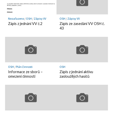
Nezařazeno
/
OSH
/
Zápisy VV
OSH
/
Zápisy VV
Zápis z jednání VV č.2
Zápis ze zasedání VV OSH č.
43
OSH
/
Plán činnosti
OSH
Informace ze sborů –
Zápis z jednání aktivu
omezení činnosti
zasloužilých hasičů