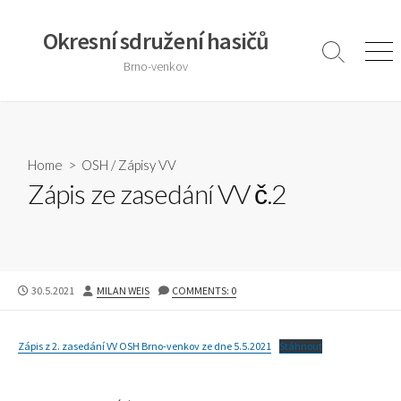
Skip
to
Okresní sdružení hasičů
content
Search
Men
Brno-venkov
Toggle
Home
>
OSH
/
Zápisy VV
Zápis ze zasedání VV č.2
PUBLISHED
AUTHOR
30.5.2021
MILAN WEIS
COMMENTS: 0
DATE
Zápis z 2. zasedání VV OSH Brno-venkov ze dne 5.5.2021
Stáhnout