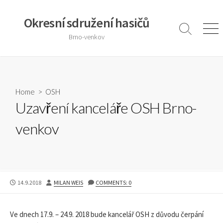
Skip
to
Okresní sdružení hasičů
content
Search
Men
Brno-venkov
Toggle
Home
>
OSH
Uzavření kanceláře OSH Brno-
venkov
PUBLISHED
AUTHOR
14.9.2018
MILAN WEIS
COMMENTS: 0
DATE
Ve dnech 17.9. – 24.9. 2018 bude kancelář OSH z důvodu čerpání