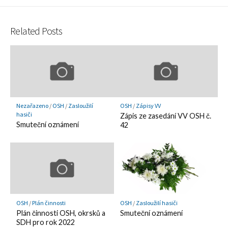
Hatena
Fee
Twitter
LINE
Facebook
Pocket
Bookmark
Related Posts
Nezařazeno
/
OSH
/
Zasloužilí
OSH
/
Zápisy VV
hasiči
Zápis ze zasedání VV OSH č.
Smuteční oznámení
42
OSH
/
Plán činnosti
OSH
/
Zasloužilí hasiči
Plán činnosti OSH, okrsků a
Smuteční oznámení
SDH pro rok 2022