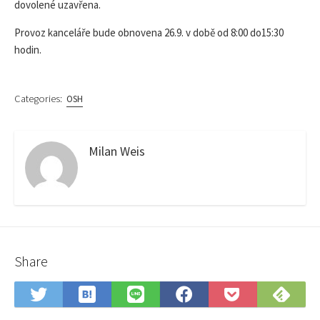
dovolené uzavřena.
Provoz kanceláře bude obnovena 26.9. v době od 8:00 do15:30
hodin.
Categories:
OSH
Milan Weis
Share
Save
Sub
Share
Share
Share
Save
to
on
on
on
on
to