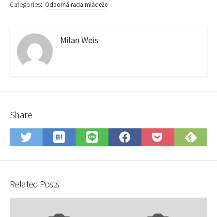
Categories:
Odborná rada mládeže
Milan Weis
Share
Save
Sub
Share
Share
Share
Save
to
on
on
on
on
to
Hatena
Fee
Twitter
LINE
Facebook
Pocket
Bookmark
Related Posts