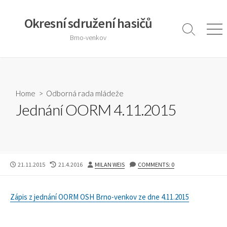
Skip
to
Okresní sdružení hasičů
content
Search
Men
Brno-venkov
Toggle
Home
>
Odborná rada mládeže
Jednání OORM 4.11.2015
PUBLISHED
LAST
AUTHOR
21.11.2015
21.4.2016
MILAN WEIS
COMMENTS: 0
DATE
MODIFIED
DATE
Zápis z jednání OORM OSH Brno-venkov ze dne 4.11.2015