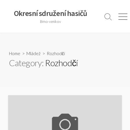
Skip
to
Okresní sdružení hasičů
content
Search
Men
Brno-venkov
Toggle
Home
>
Mládež
>
Rozhodčí
Category:
Rozhodčí