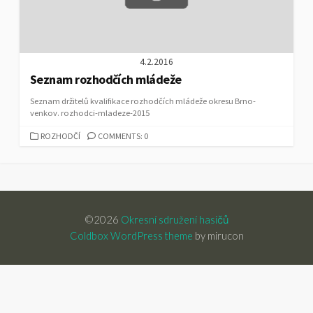
4.2.2016
Seznam rozhodčích mládeže
Seznam držitelů kvalifikace rozhodčích mládeže okresu Brno-
venkov. rozhodci-mladeze-2015
CATEGORIES
ROZHODČÍ
COMMENTS: 0
©2026
Okresní sdružení hasičů
Coldbox WordPress theme
by mirucon