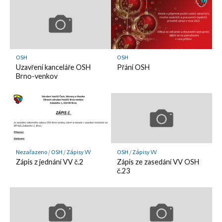
OSH
OSH
Uzavření kanceláře OSH
Přání OSH
Brno-venkov
Nezařazeno
/
OSH
/
Zápisy VV
OSH
/
Zápisy VV
Zápis z jednání VV č.2
Zápis ze zasedání VV OSH
č.23