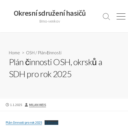
Skip
to
Okresní sdružení hasičů
content
Search
Men
Brno-venkov
Toggle
Home
>
OSH
/
Plán činnosti
Plán činnosti OSH, okrsků a
SDH pro rok 2025
PUBLISHED
AUTHOR
1.1.2025
MILAN WEIS
DATE
Plán činnosti pro rok 2025
Stáhnout