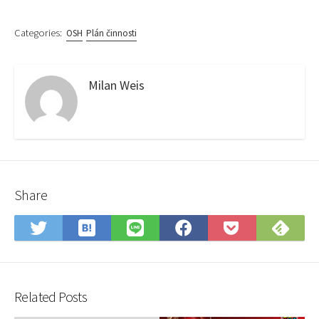
Categories:
OSH
Plán činnosti
Milan Weis
Share
Save
Sub
Share
Share
Share
Save
to
on
on
on
on
to
Hatena
Fee
Twitter
LINE
Facebook
Pocket
Bookmark
Related Posts