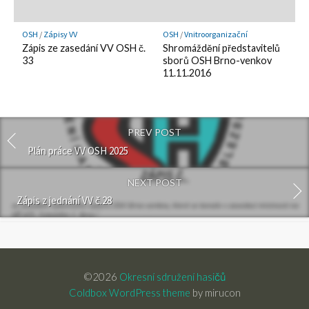
OSH
/
Zápisy VV
OSH
/
Vnitroorganizační
Zápis ze zasedání VV OSH č.
Shromáždění představitelů
33
sborů OSH Brno-venkov
11.11.2016
PREV POST
Plán práce VV OSH 2025
NEXT POST
Zápis z jednání VV č.28
©2026
Okresní sdružení hasičů
Coldbox WordPress theme
by mirucon