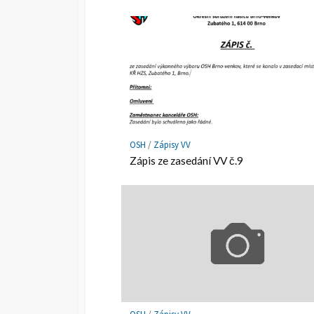
OSH
/
Zápisy VV
Zápis ze zasedání VV č.9