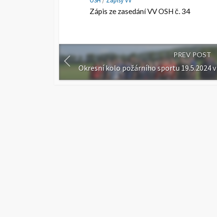
OSH
/
Zápisy VV
Zápis ze zasedání VV OSH č. 34
PREV POST
Okresní kolo požárního sportu 19.5.2024 v
©2026
Okresní sdružení hasičů
Coldbox WordPress theme
by mirucon