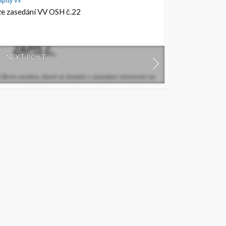
ápisy VV
ze zasedání VV OSH č.22
NEXT POST