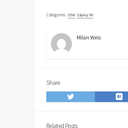
Categories:
OSH
Zápisy VV
Milan Weis
Share
S
Share
t
on
H
Twitter
B
Related Posts