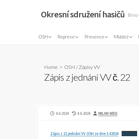
Skip
to
Okresní sdružení hasičů
Brno
content
Plán práce
Dokumenty OORR
Ochrana obyvatelstva
Pravidla ml
OSH
Represe
Prevence
Mládež
Plán činnosti
Rozhodčí PS
Odborná rada prevence
Rozhodčí m
Zápisy VV
Požární ochrana očima
Odborná ra
dětí
Home
>
OSH
/
Zápisy VV
Přehled sborů a okrsků
Zápis z jednání VV č. 22
Zasloužilí hasiči
PUBLISHED
LAST
AUTHOR
4.6.2024
4.6.2024
MILAN WEIS
DATE
MODIFIED
DATE
Zápis z 22 jednání VV OSH ze dne 3.42024
Stáhnout