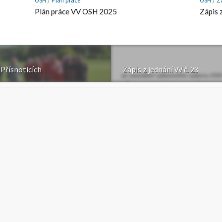
OSH
/
Plán práce
OSH
/
Z
Plán práce VV OSH 2025
Zápis 
 Přísnoticích
Zápis z jednání VV č. 23