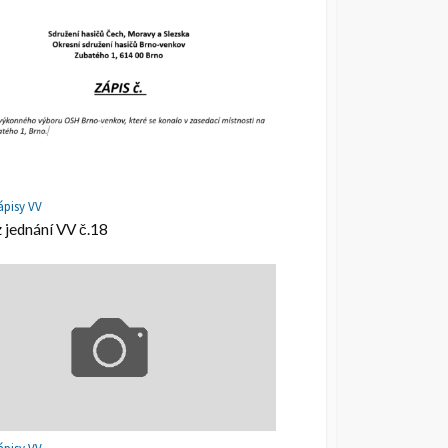
ápisy VV
z jednání VV č.18