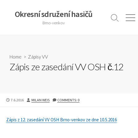
Skip
to
Okresní sdružení hasičů
content
Search
Men
Brno-venkov
Toggle
Home
>
Zápisy VV
Zápis ze zasedání VV OSH č.12
PUBLISHED
AUTHOR
7.6.2016
MILAN WEIS
COMMENTS: 0
DATE
Zápis z 12. zasedání VV OSH Brno-venkov ze dne 10.5.2016