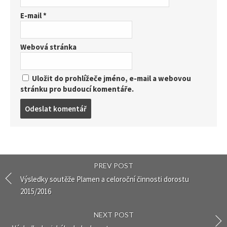
E-mail
*
Webová stránka
Uložit do prohlížeče jméno, e-mail a webovou
stránku pro budoucí komentáře.
Post
comment
PREV POST
Výsledky soutěže Plamen a celoroční činnosti dorostu
2015/2016
NEXT POST