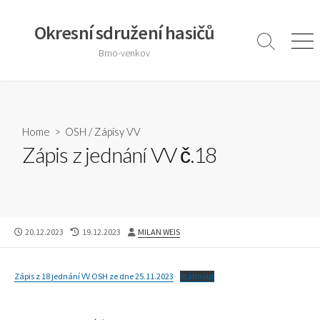
Skip
to
Okresní sdružení hasičů
content
Search
Men
Brno-venkov
Toggle
Home
>
OSH
/
Zápisy VV
Zápis z jednání VV č.18
PUBLISHED
LAST
AUTHOR
20.12.2023
19.12.2023
MILAN WEIS
DATE
MODIFIED
DATE
Zápis z 18 jednání VV OSH ze dne 25.11.2023
Stáhnout