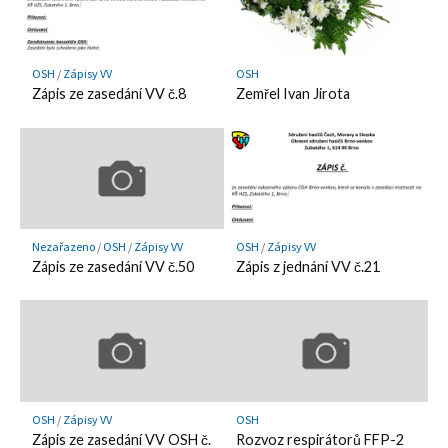
OSH
/
Zápisy VV
OSH
Zápis ze zasedání VV č.8
Zemřel Ivan Jirota
Nezařazeno
/
OSH
/
Zápisy VV
OSH
/
Zápisy VV
Zápis ze zasedání VV č.50
Zápis z jednání VV č.21
OSH
/
Zápisy VV
OSH
Zápis ze zasedání VV OSH č.
Rozvoz respirátorů FFP-2