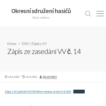
Skip
to
Okresní sdružení hasičů
content
Search
Men
Brno-venkov
Toggle
Home
>
OSH
/
Zápisy VV
Zápis ze zasedání VV č. 14
PUBLISHED
LAST
AUTHOR
20.4.2023
20.4.2023
MILAN WEIS
DATE
MODIFIED
DATE
Zápis z 14. jednání VV OSH Brno-venkov ze dne 5.4.2023
Stáhnout