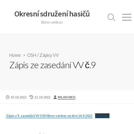
Skip
to
Okresní sdružení hasičů
content
Search
Men
Brno-venkov
Toggle
Home
>
OSH
/
Zápisy VV
Zápis ze zasedání VV č.9
PUBLISHED
LAST
AUTHOR
10.10.2022
11.10.2022
MILAN WEIS
DATE
MODIFIED
DATE
Zápis z 9. zasedání VV OSH Brno-venkov ze dne 14.9.2022
Stáhnout