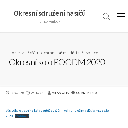
Skip
to
Okresní sdružení hasičů
content
Search
Men
Brno-venkov
Toggle
Home
>
Požární ochrana očima dětí
/
Prevence
Okresní kolo POODM 2020
PUBLISHED
LAST
AUTHOR
18.9.2020
24.1.2021
MILAN WEIS
COMMENTS: 0
DATE
MODIFIED
DATE
Výsledky okresního kola soutěže požární ochrana očima dětí a mládeže
2020
Stáhnout