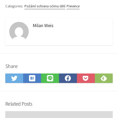
Categories:
Požární ochrana očima dětí
Prevence
Milan Weis
Share
Save
Sub
Share
Share
Share
Save
to
on
on
on
on
to
Hatena
Fee
Twitter
LINE
Facebook
Pocket
Bookmark
Related Posts