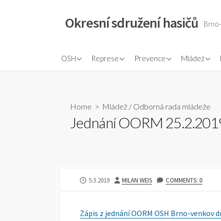
Skip
to
Okresní sdružení hasičů
Brno
content
Plán práce
Dokumenty OORR
Ochrana obyvatelstva
Pravidla ml
OSH
Represe
Prevence
Mládež
Plán činnosti
Rozhodčí PS
Odborná rada prevence
Rozhodčí m
Zápisy VV
Požární ochrana očima
Odborná ra
dětí
Home
>
Mládež
/
Odborná rada mládeže
Přehled sborů a okrsků
Jednání OORM 25.2.201
Zasloužilí hasiči
PUBLISHED
AUTHOR
5.3.2019
MILAN WEIS
COMMENTS: 0
DATE
Zápis z jednání OORM OSH Brno-venkov dn