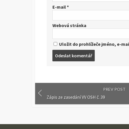
E-mail
*
Webová stránka
Uložit do prohlížeče jméno, e-ma
Post
comment
PREV POST
Zápis ze zasedání VV OSH č. 39