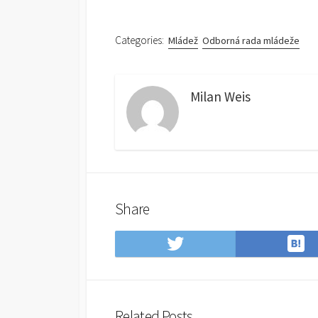
Categories:
Mládež
Odborná rada mládeže
Milan Weis
Share
S
Share
t
on
H
Twitter
B
Related Posts