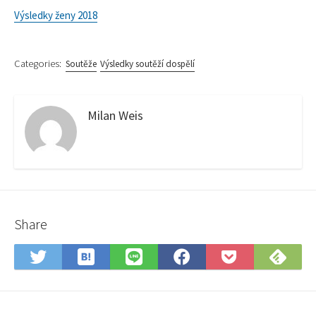
Výsledky ženy 2018
Categories:
Soutěže
Výsledky soutěží dospělí
Milan Weis
Share
Save
Sub
Share
Share
Share
Save
to
on
on
on
on
to
Hatena
Fee
Twitter
LINE
Facebook
Pocket
Bookmark