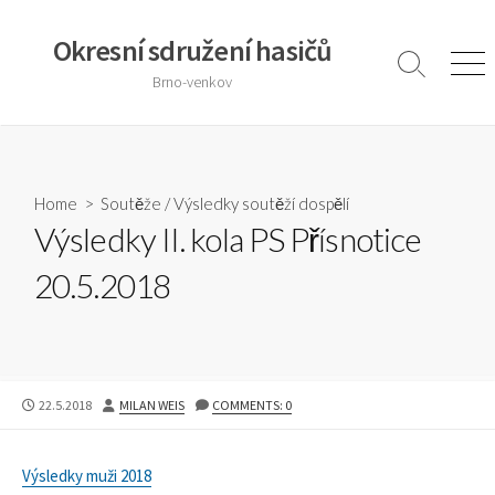
Skip
to
Okresní sdružení hasičů
content
Search
Men
Brno-venkov
Toggle
Home
>
Soutěže
/
Výsledky soutěží dospělí
Výsledky II. kola PS Přísnotice
20.5.2018
PUBLISHED
AUTHOR
22.5.2018
MILAN WEIS
COMMENTS: 0
DATE
Výsledky muži 2018