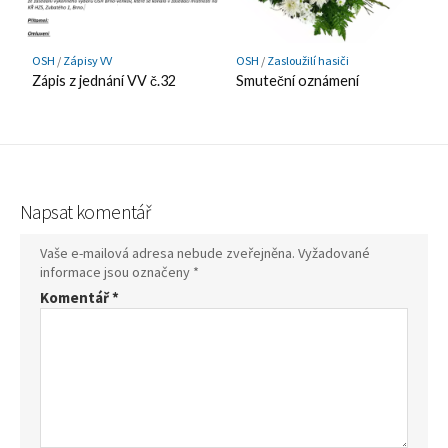
OSH
/
Zápisy VV
OSH
/
Zasloužilí hasiči
Zápis z jednání VV č.32
Smuteční oznámení
Napsat komentář
Vaše e-mailová adresa nebude zveřejněna.
Vyžadované
informace jsou označeny
*
Komentář
*