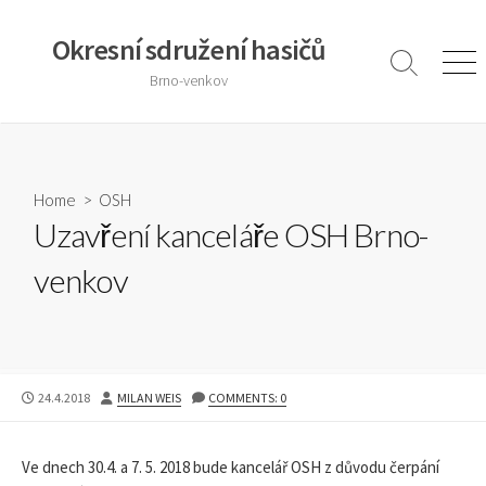
Skip
to
Okresní sdružení hasičů
content
Search
Men
Brno-venkov
Toggle
Home
>
OSH
Uzavření kanceláře OSH Brno-
venkov
PUBLISHED
AUTHOR
24.4.2018
MILAN WEIS
COMMENTS: 0
DATE
Ve dnech 30.4. a 7. 5. 2018 bude kancelář OSH z důvodu čerpání