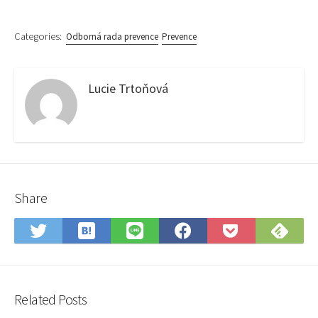
Categories:
Odborná rada prevence
Prevence
Lucie Trtoňová
Share
Save
Sub
Share
Share
Share
Save
to
on
on
on
on
to
Hatena
Fee
Twitter
LINE
Facebook
Pocket
Bookmark
Related Posts