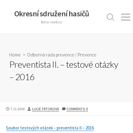
Skip
to
Okresní sdružení hasičů
content
Search
Men
Brno-venkov
Toggle
Home
>
Odborná rada prevence
/
Prevence
Preventista II. – testové otázky
– 2016
PUBLISHED
AUTHOR
7.11.2016
LUCIE TRTOŇOVÁ
COMMENTS: 0
DATE
Soubor testových otázek – preventista II – 2016