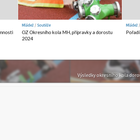
Mládež
/
Soutěže
Mládež
nnosti
OZ Okresního kola MH, přípravky a dorostu
Pořadí
2024
Výsledky okresního kola doros