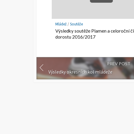
Mládež
/
Soutěže
Výsledky soutěže Plamen a celoroční či
dorostu 2016/2017
PREV POST
Výsledky okresních kol mládeže