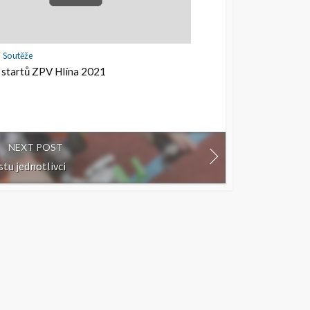
/
Soutěže
 startů ZPV Hlína 2021
NEXT POST
tu jednotlivci