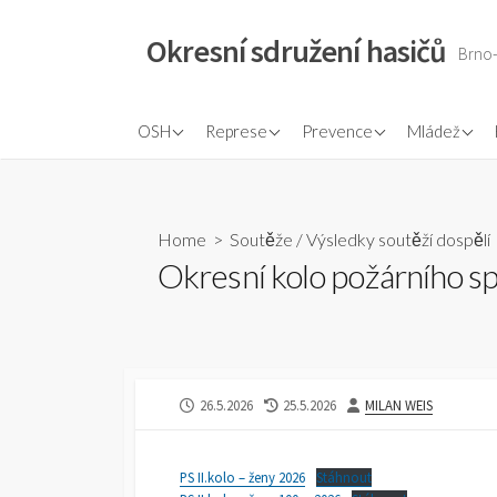
Skip
to
Okresní sdružení hasičů
Brno
content
Plán práce
Dokumenty OORR
Ochrana obyvatelstva
Pravidla ml
OSH
Represe
Prevence
Mládež
Plán činnosti
Rozhodčí PS
Odborná rada prevence
Rozhodčí m
Zápisy VV
Požární ochrana očima
Odborná ra
dětí
Home
>
Soutěže
/
Výsledky soutěží dospělí
Přehled sborů a okrsků
Okresní kolo požárního sp
Zasloužilí hasiči
PUBLISHED
LAST
AUTHOR
26.5.2026
25.5.2026
MILAN WEIS
DATE
MODIFIED
DATE
PS II.kolo – ženy 2026
Stáhnout