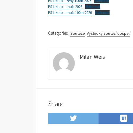
PS II.kolo – ženy 100m 2026
Stáhnout
PS II.kolo – muži 2026
Stáhnout
PS II.kolo – muži 100m 2026
Stáhnout
Categories:
Soutěže
Výsledky soutěží dospělí
Milan Weis
Share
S
Share
t
on
H
Twitter