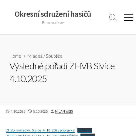
Skip
to
Okresní sdružení hasičů
content
Search
Men
Brno-venkov
Toggle
Home
>
Mládež
/
Soutěže
Výsledné pořadí ZHVB Sivice
4.10.2025
PUBLISHED
LAST
AUTHOR
4.10.2025
5.10.2025
MILAN WEIS
DATE
MODIFIED
DATE
ZHVB_vysledky_Sivice_4_10_2025 přípravka
Stáhnout
ZHVB_vysledky_Sivice_4_10_2025 mladší žáci
Stáhnout