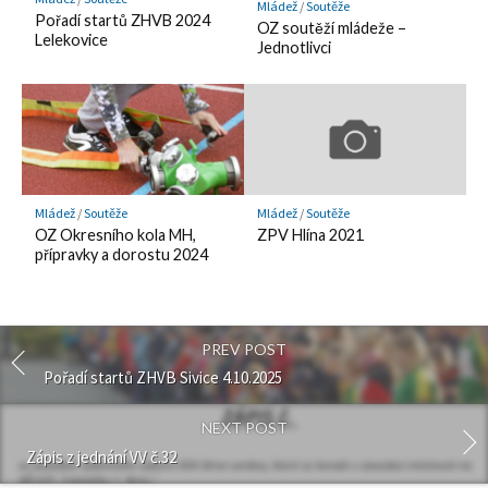
Mládež
/
Soutěže
Pořadí startů ZHVB 2024
OZ soutěží mládeže –
Lelekovice
Jednotlivci
Mládež
/
Soutěže
Mládež
/
Soutěže
OZ Okresního kola MH,
ZPV Hlína 2021
přípravky a dorostu 2024
PREV POST
Pořadí startů ZHVB Sivice 4.10.2025
NEXT POST
Zápis z jednání VV č.32