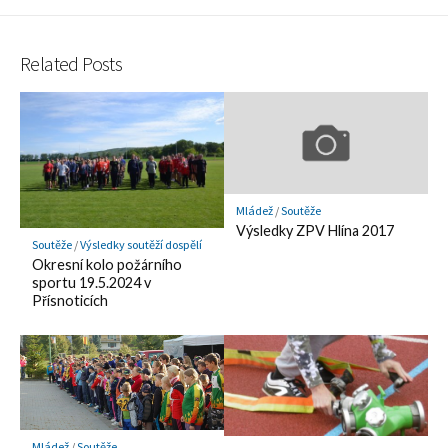
Hatena
Fee
Twitter
LINE
Facebook
Pocket
Bookmark
Related Posts
Mládež
/
Soutěže
Výsledky ZPV Hlína 2017
Soutěže
/
Výsledky soutěží dospělí
Okresní kolo požárního
sportu 19.5.2024 v
Přísnoticích
Mládež
/
Soutěže