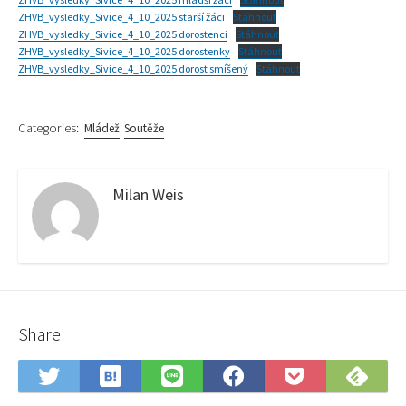
ZHVB_vysledky_Sivice_4_10_2025 starší žáci
Stáhnout
ZHVB_vysledky_Sivice_4_10_2025 dorostenci
Stáhnout
ZHVB_vysledky_Sivice_4_10_2025 dorostenky
Stáhnout
ZHVB_vysledky_Sivice_4_10_2025 dorost smíšený
Stáhnout
Categories:
Mládež
Soutěže
Milan Weis
Share
Save
Sub
Share
Share
Share
Save
to
on
on
on
on
to