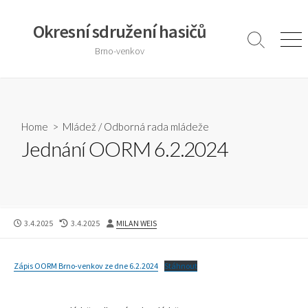
Skip
to
Okresní sdružení hasičů
content
Search
Men
Brno-venkov
Toggle
Home
>
Mládež
/
Odborná rada mládeže
Jednání OORM 6.2.2024
PUBLISHED
LAST
AUTHOR
3.4.2025
3.4.2025
MILAN WEIS
DATE
MODIFIED
DATE
Zápis OORM Brno-venkov ze dne 6.2.2024
Stáhnout